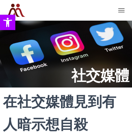
Open toolbar
T
O
G
G
L
E
N
A
V
I
社交媒體
G
A
T
I
O
在社交媒體見到有
N
人暗示想自殺