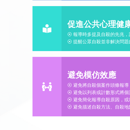
促進公共心理健
⦿ 報導時多提及自殺的先兆，
⦿ 提醒公眾自殺並非解決問
避免模仿效應
⦿ 避免將自殺個案作頭條報導
⦿ 避免以列表或計數形式將個
⦿ 避免簡化報導自殺原因，
⦿ 避免描述自殺方法、自殺