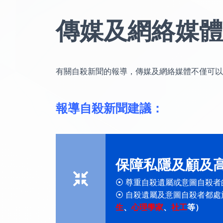
傳媒及網絡媒體
有關自殺新聞的報導，傳媒及網絡媒體不僅可以作出
報導自殺新聞建議：
保障私隱及顧及
⦿ 尊重自殺遺屬或意圖自殺
⦿ 自殺遺屬及意圖自殺者都
生
、
心理學家
、
社工
等）