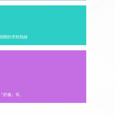
相關的求助熱線
『舒服』等。