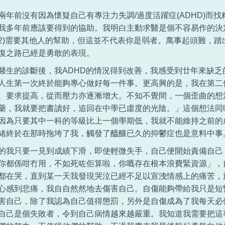
兩年前沒有因為懷疑自己有專注力失調/過度活躍症(ADHD)而
我多年前應該要得到的協助。我明白主動求醫是個不容易作的決
2)需要其他人的幫助，但這並不代表你是弱者。萬事起頭難，
復之路已經是勇敢的表現。
醫生的診斷後，我ADHD的情況得到改善，我感受到廿年來缺
人生第一次終於能夠專心做好每一件事。更高興的是，我在第二
、要求提高，從而壓力亦逐漸增大。不知不覺間，一個歪曲的想
藥，我就要把書讀好，追回在中學已虛度的光陰。」這個想法同
因為只要其中一科的等級比上一個學期低，我就不能維持之前的
緒終於在那時拖垮了我，觸發了醞釀已久的抑鬱症也是意料中事
的我只要一見到成績下滑，即使輕微失手，自己便開始責備自己
你都係咁冇用，不如死咗佢算啦，你嘅存在根本浪費緊資源」，
都在哭，直到某一天我發現哭泣已經不足以宣洩情感上的痛苦，
心感到悲痛，我自自然然地去傷害自己。自傷能夠帶給我只是短
害自己，除了我認為自己值得懲罰，另外是自傷成為了我每天必
自己是個失敗者，令到自己病情越來越嚴重。我知道我需要把這