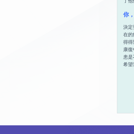
了他
你
決定
在的
得得
康復
患是
希望