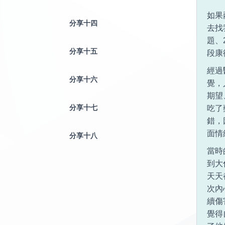
如果
分享十四
去找
題、
分享十五
段康
經過
分享十六
覺，
期望
分享十七
吃了
錯，
面情
分享十八
當時
到大
天天
次內
續傷
覺得