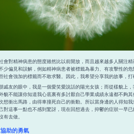
社會對精神病患的態度雖然比以前開放，而且越來越多人關注精
不少偏見和誤解，例如精神病患者被標籤為暴力、有攻擊性的危
些社會強加的標籤而不敢求醫。因此，我希望分享我的故事，打
朋戚友的眼中，我是一個愛笑愛說話的陽光女孩；而從樣貌上，
外貌不能讓你知道我心底裏有多討厭自己學業成績永遠都不夠其
次想衝出馬路，由得車撞死自己的衝動。所以當身邊的人得知我
己對這事一點也不感到驚訝，現在回想過去，抑鬱的症狀一早已
沒有去做。
求協助的勇氣