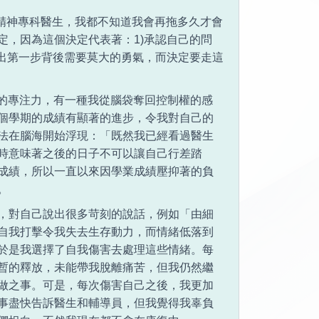
找精神專科醫生，我都不知道我會再拖多久才會
定，因為這個決定代表著：1)承認自己的問
踏出第一步背後需要莫大的勇氣，而決定要走這
乏的專注力，有一種我從腦袋奪回控制權的感
個學期的成績有顯著的進步，令我對自己的
法在腦海開始浮現：「既然我已經看過醫生
時意味著之後的日子不可以讓自己行差踏
成績，所以一直以來因學業成績壓抑著的負
。
，對自己說出很多苛刻的說話，例如「由細
自我打擊令我失去生存動力，而情緒低落到
於是我選擇了自我傷害去處理這些情緒。每
暫的釋放，未能帶我脫離痛苦，但我仍然繼
做之事。可是，每次傷害自己之後，我更加
事盡快告訴醫生和輔導員，但我覺得我辜負