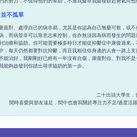
們的努力，不值得他們的幫助，不過我慶幸我最後鼓起勇氣向他
，並不孤單
要面對、處理自己的病非易，尤其是你認為自己無藥可救，或不
病，而病並非可以靠意志來控制，你亦無須因為病而發生的問題
到治療和協助。你可能需要極多時日才能從抑鬱症中康復過來，
中，每天仍然都要對抗抑鬱，而且我相信你身邊的人會一路上支
不能治好，我剛剛好已經有一年沒有自傷，康復對你、對我不是
我能夠啟發到你踏出尋求協助的第一步。
二十出頭大學生，
閒時喜愛與朋友遠足，間中也會寫關於專注力不足/過度活躍